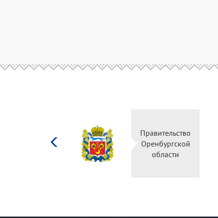
Министерство
Правительство
культуры
Оренбургской
Российской
области
федерации