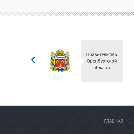
Министерство
Правительство
культуры
Оренбургской
Российской
области
федерации
ГЛАВНАЯ