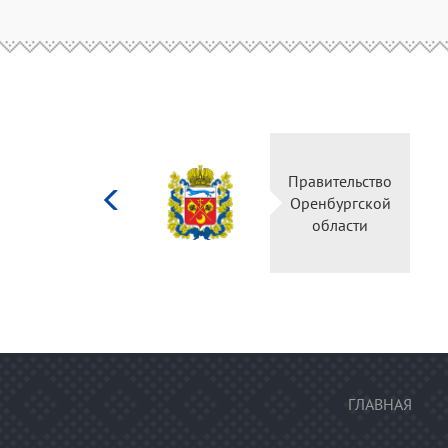
Министерство
Правительств
культуры
Оренбургско
Российской
области
федерации
ГЛАВНАЯ