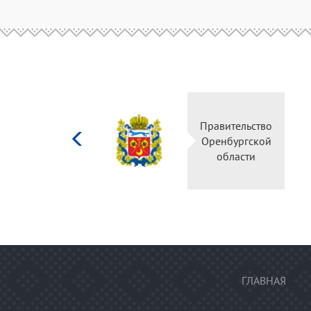
Министерство
Правительство
культуры
Оренбургской
Российской
области
федерации
ГЛАВНАЯ