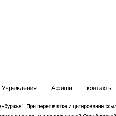
Учреждения
Афиша
контакты
енбуржья". При перепечатке и цитировании ссыл
рство культуры и внешних связей Оренбургской