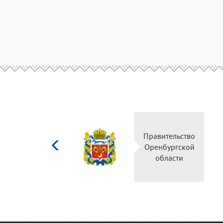
Министерство
Правительство
культуры
Оренбургской
Российской
области
федерации