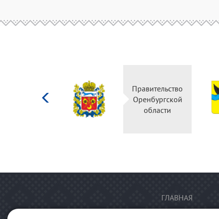
Министерство
Правительство
культуры
Оренбургской
Российской
области
федерации
ГЛАВНАЯ