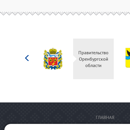
Министерство
Правительство
культуры
Оренбургской
Российской
области
федерации
ГЛАВНАЯ