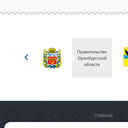
Министерство
Правительство
культуры
Оренбургской
Российской
области
федерации
ГЛАВНАЯ