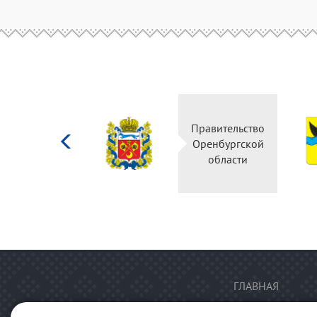
Министерство
Правительство
культуры
Оренбургской
Российской
области
федерации
ГЛАВНАЯ