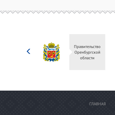
Министерство
Правительство
культуры
Оренбургской
Российской
области
федерации
ГЛАВНАЯ