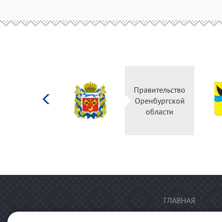
Министерство
Правительство
культуры
Оренбургской
Российской
области
федерации
ГЛАВНАЯ