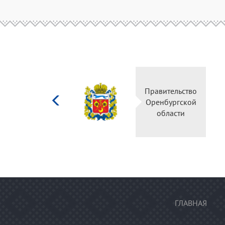
Министерство
Правите
культуры
Оренбу
Российской
обла
федерации
ГЛАВНАЯ