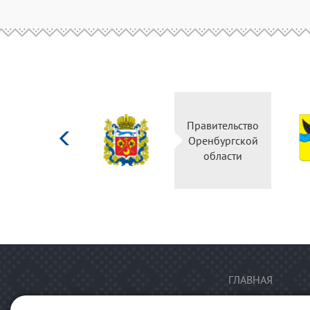
Министерство
Правительство
культуры
Оренбургской
Российской
области
федерации
ГЛАВНАЯ