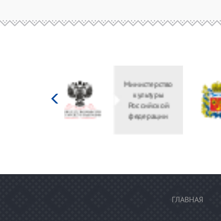
Министерство
культуры
Российской
федерации
ГЛАВНАЯ