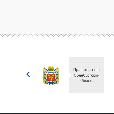
Министерство
Правительство
культуры
Оренбургской
Российской
области
федерации