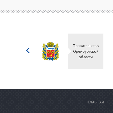
Министерство
Правитель
культуры
Оренбургс
Российской
област
федерации
ГЛАВНАЯ