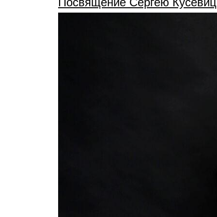
Посвящение Сергею Кусевицк