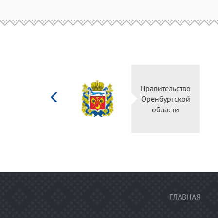
Министерство
Правительс
культуры
Оренбургск
Российской
области
федерации
ГЛАВНАЯ