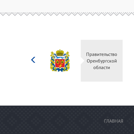
Министерство
Правител
культуры
Оренбур
Российской
облас
федерации
ГЛАВНАЯ