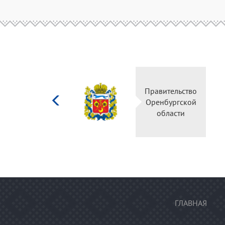
Министерство
Правительство
культуры
Оренбургской
Российской
области
федерации
ГЛАВНАЯ