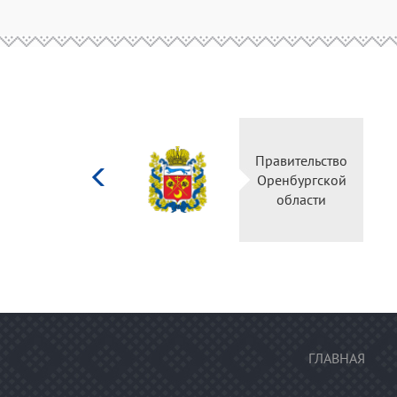
Министерство
культуры
Российской
федерации
ГЛАВНАЯ