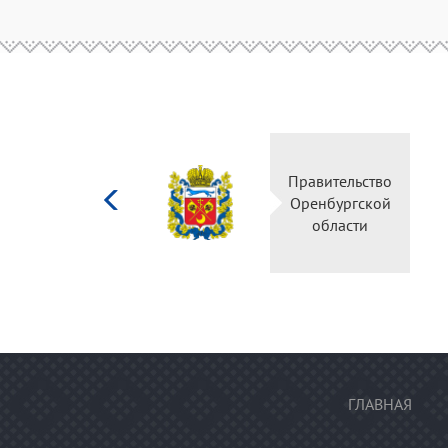
Министерство
Правительство
культуры
Оренбургской
Российской
области
федерации
ГЛАВНАЯ