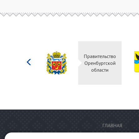
Министерство
Правительство
культуры
Оренбургской
Российской
области
федерации
ГЛАВНАЯ