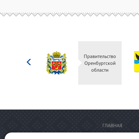
Министерство
Правительство
культуры
Оренбургской
Российской
области
федерации
ГЛАВНАЯ