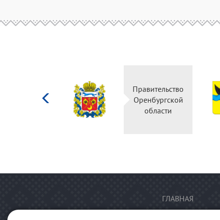
Министерство
Правительство
культуры
Оренбургской
Российской
области
федерации
ГЛАВНАЯ