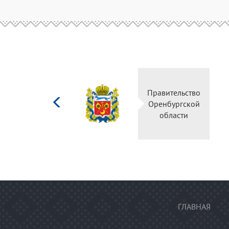
Министерство
Правительство
культуры
Оренбургской
Российской
области
федерации
ГЛАВНАЯ