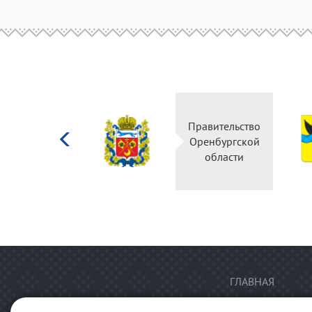
Министерство
Правительство
культуры
Оренбургской
Российской
области
федерации
ГЛАВНАЯ