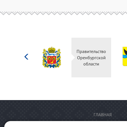
Министерство
Правительство
культуры
Оренбургской
Российской
области
федерации
ГЛАВНАЯ