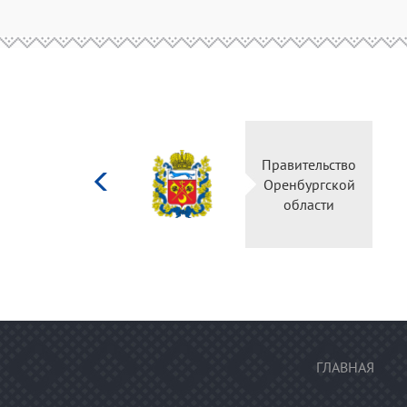
Министерство
Правительство
культуры
Оренбургской
Российской
области
федерации
ГЛАВНАЯ