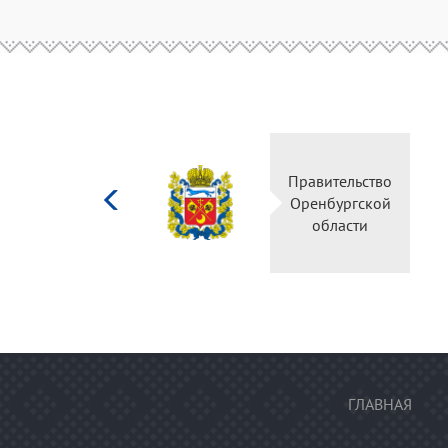
Министерство
Правительство
культуры
Оренбургской
Российской
области
федерации
ГЛАВНАЯ