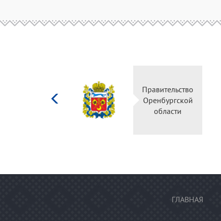
Министерство
Правительство
культуры
Оренбургской
Российской
области
федерации
ГЛАВНАЯ