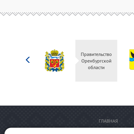
Министерство
Правительство
культуры
Оренбургской
Российской
области
федерации
ГЛАВНАЯ