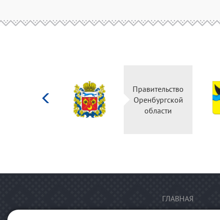
Министерство
Правительство
культуры
Оренбургской
Российской
области
федерации
ГЛАВНАЯ