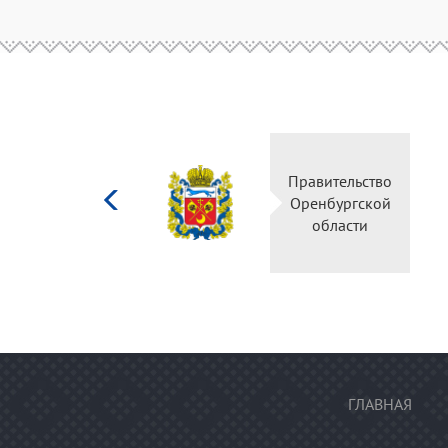
Министерство
Правитель
культуры
Оренбургс
Российской
област
федерации
ГЛАВНАЯ