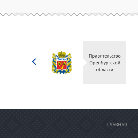
Министерство
Правительство
культуры
Оренбургской
Российской
области
федерации
ГЛАВНАЯ