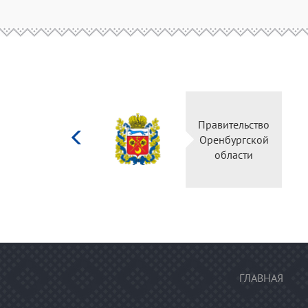
Министерство
Правительство
культуры
Оренбургской
Российской
области
федерации
ГЛАВНАЯ