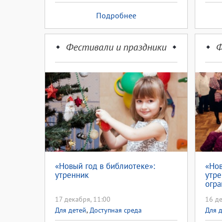
Подробнее
Фестивали и праздники
Ф
«Новый год в библиотеке»:
«Нов
утренник
утре
огр
жизн
17 декабря, 11:00
16 де
роди
,
«До
Для детей
Доступная среда
Для 