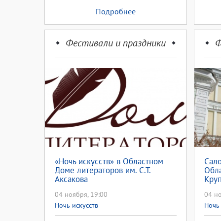
Подробнее
Фестивали и праздники
Ф
«Ночь искусств» в Областном
Сало
Доме литераторов им. С.Т.
Обла
Аксакова
Круп
посе
04 ноября, 19:00
04 но
за 2
Ночь искусств
Ночь 