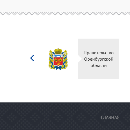
Министерство
Правительство
культуры
Оренбургской
Российской
области
федерации
ГЛАВНАЯ