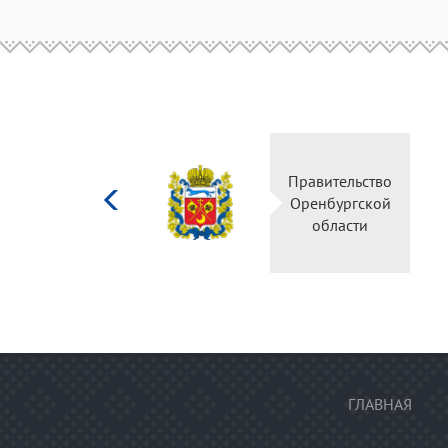
Министерство
Правите
культуры
Оренбу
Российской
обла
федерации
ГЛАВНАЯ