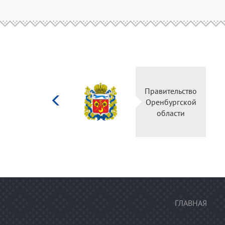
Министерство
Правительство
культуры
Оренбургской
Российской
области
федерации
ГЛАВНАЯ