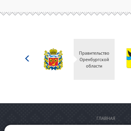
Министерство
Правительство
культуры
Оренбургской
Российской
области
федерации
ГЛАВНАЯ