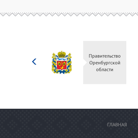
Министерство
Правительс
культуры
Оренбургск
Российской
области
федерации
ГЛАВНАЯ