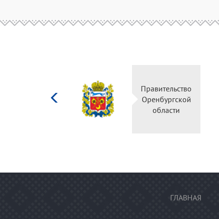
Министерство
Правительство
культуры
Оренбургской
Российской
области
федерации
ГЛАВНАЯ