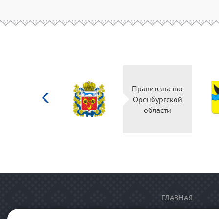
Министерство
Правительство
культуры
Оренбургской
Российской
области
федерации
ГЛАВНАЯ