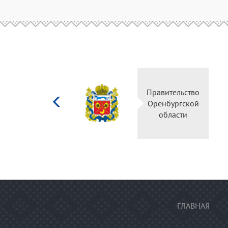
Министерство
Правительс
культуры
Оренбургск
Российской
области
федерации
ГЛАВНАЯ