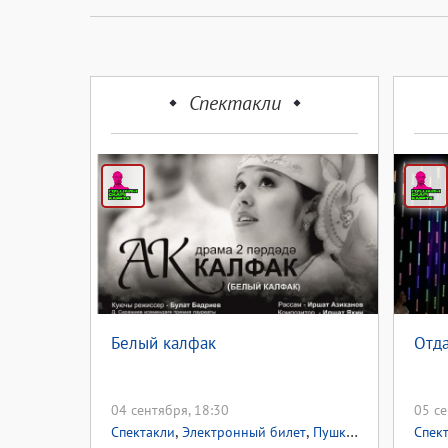
Спектакли
Белый калфак
Отд
04 сентября, 18:30
05 се
,
,
,
Спектакли
Электронный билет
Пушкинская карта
Спек
П