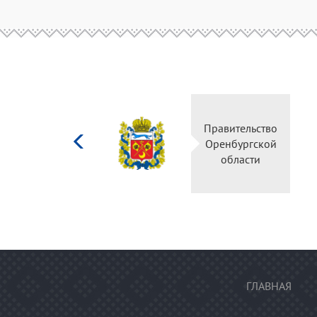
Министерство
Правительство
культуры
Оренбургской
Российской
области
федерации
ГЛАВНАЯ