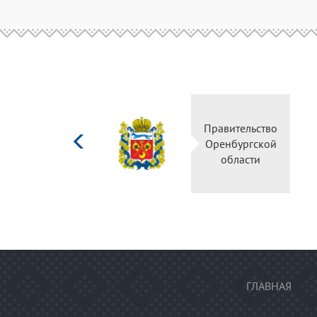
Министерство
Правител
культуры
Оренбур
Российской
облас
федерации
ГЛАВНАЯ