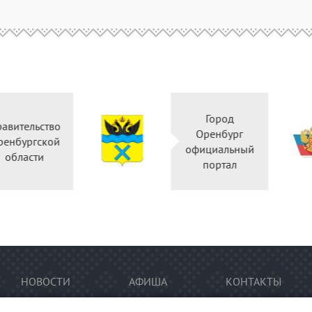
Город
Правительство
Оренбур
Оренбургской
официаль
области
портал
НОВОСТИ
АФИША
КОНТАКТЫ